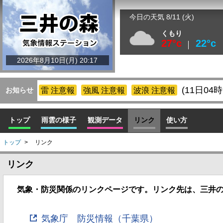
今日の天気 8/11 (火)
くもり
27°c
22°c
2026年8月10日(月) 20:17
(11日04
雷 注意報
強風 注意報
波浪 注意報
お知らせ
トップ
雨雲の様子
観測データ
リンク
使い方
トップ
>
リンク
リンク
気象・防災関係のリンクページです。リンク先は、三井
気象庁 防災情報（千葉県）